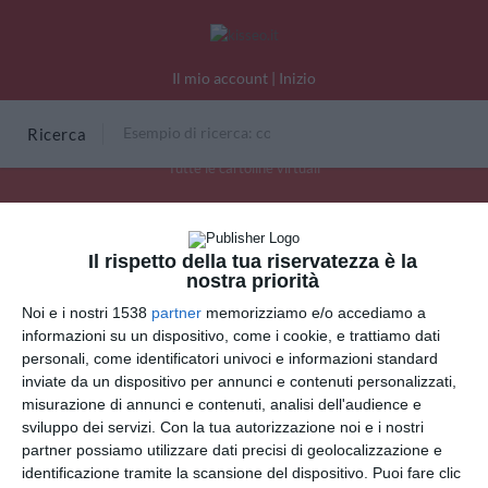
Il mio account
|
Inizio
Ricerca
Tutte le cartoline virtuali
Lungo WE
Il rispetto della tua riservatezza è la
nostra priorità
Noi e i nostri 1538
partner
memorizziamo e/o accediamo a
INVIA QUESTA CARTOLINA
informazioni su un dispositivo, come i cookie, e trattiamo dati
personali, come identificatori univoci e informazioni standard
via Email
inviate da un dispositivo per annunci e contenuti personalizzati,
(GRATUITO)
misurazione di annunci e contenuti, analisi dell'audience e
sviluppo dei servizi.
Con la tua autorizzazione noi e i nostri
CONDIVIDI QUESTA
partner possiamo utilizzare dati precisi di geolocalizzazione e
CARTOLINA
identificazione tramite la scansione del dispositivo. Puoi fare clic