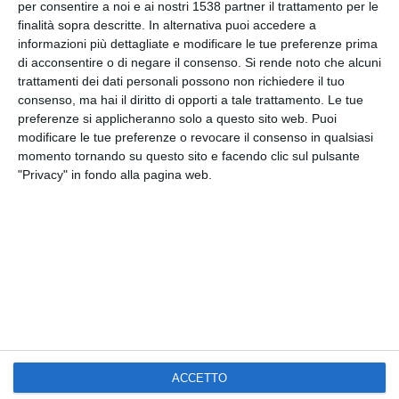
per consentire a noi e ai nostri 1538 partner il trattamento per le
finalità sopra descritte. In alternativa puoi accedere a
Facebook, Twitter, WhatsApp, ...
informazioni più dettagliate e modificare le tue preferenze prima
di acconsentire o di negare il consenso.
Si rende noto che alcuni
trattamenti dei dati personali possono non richiedere il tuo
VEDI ALTRE CARTOLINE DI
consenso, ma hai il diritto di opporti a tale trattamento. Le tue
QUESTE CATEGORIE
preferenze si applicheranno solo a questo sito web. Puoi
modificare le tue preferenze o revocare il consenso in qualsiasi
Cartoline Passatempo
momento tornando su questo sito e facendo clic sul pulsante
"Privacy" in fondo alla pagina web.
Cartoline Week-end
Kisseo
©
ACCETTO