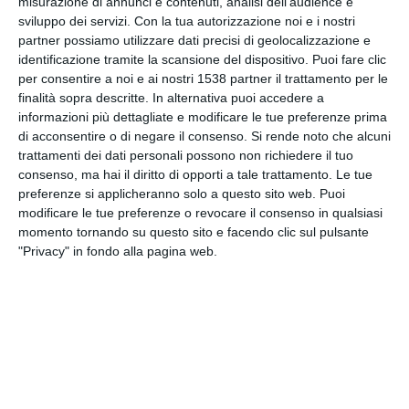
misurazione di annunci e contenuti, analisi dell'audience e
INVIA QUESTA CARTOLINA
sviluppo dei servizi.
Con la tua autorizzazione noi e i nostri
partner possiamo utilizzare dati precisi di geolocalizzazione e
identificazione tramite la scansione del dispositivo. Puoi fare clic
via Email
(GRATUITO)
per consentire a noi e ai nostri 1538 partner il trattamento per le
finalità sopra descritte. In alternativa puoi accedere a
CONDIVIDI QUESTA
informazioni più dettagliate e modificare le tue preferenze prima
CARTOLINA
di acconsentire o di negare il consenso.
Si rende noto che alcuni
trattamenti dei dati personali possono non richiedere il tuo
consenso, ma hai il diritto di opporti a tale trattamento. Le tue
Facebook, Twitter, WhatsApp, ...
preferenze si applicheranno solo a questo sito web. Puoi
modificare le tue preferenze o revocare il consenso in qualsiasi
momento tornando su questo sito e facendo clic sul pulsante
"Privacy" in fondo alla pagina web.
VEDI ALTRE CARTOLINE DI
QUESTE CATEGORIE
Cartoline Feste et Festività
Cartoline Feste Familiare
Cartoline Festa del Papà
Cartoline Festa della Donna