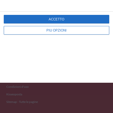
ACCETTO
PIÙ OPZIONI
Kisseo
©
Scopri anche:
free ecards
cartes de voeux
tarjetas virtuales
kostenlose Grußkarten
Newsletter
Eventi 2020
Aiuto e Contatto
Condizioni d'uso
Kisseoposta
Sitemap - Tutte le pagine