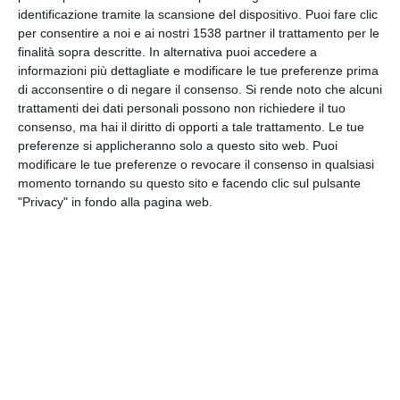
INVIA QUESTA CARTOLINA
identificazione tramite la scansione del dispositivo. Puoi fare clic
per consentire a noi e ai nostri 1538 partner il trattamento per le
finalità sopra descritte. In alternativa puoi accedere a
via Email
(GRATUITO)
informazioni più dettagliate e modificare le tue preferenze prima
di acconsentire o di negare il consenso.
Si rende noto che alcuni
trattamenti dei dati personali possono non richiedere il tuo
CONDIVIDI QUESTA
consenso, ma hai il diritto di opporti a tale trattamento. Le tue
CARTOLINA
preferenze si applicheranno solo a questo sito web. Puoi
modificare le tue preferenze o revocare il consenso in qualsiasi
momento tornando su questo sito e facendo clic sul pulsante
Facebook, Twitter, WhatsApp, ...
"Privacy" in fondo alla pagina web.
VEDI ALTRE CARTOLINE DI
QUESTE CATEGORIE
Cartoline Passatempo
Cartoline Gastronomia
Cartoline Bevande