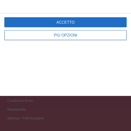
ACCETTO
PIÙ OPZIONI
Kisseo
©
Scopri anche:
free ecards
cartes de voeux
tarjetas virtuales
kostenlose Grußkarten
Newsletter
Eventi 2020
Aiuto e Contatto
Condizioni d'uso
Kisseoposta
Sitemap - Tutte le pagine