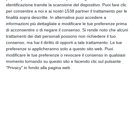
INVIA QUESTA CARTOLINA
identificazione tramite la scansione del dispositivo. Puoi fare clic
per consentire a noi e ai nostri 1538 partner il trattamento per le
finalità sopra descritte. In alternativa puoi accedere a
via Email
(GRATUITO)
informazioni più dettagliate e modificare le tue preferenze prima
di acconsentire o di negare il consenso.
Si rende noto che alcuni
trattamenti dei dati personali possono non richiedere il tuo
CONDIVIDI QUESTA
consenso, ma hai il diritto di opporti a tale trattamento. Le tue
CARTOLINA
preferenze si applicheranno solo a questo sito web. Puoi
modificare le tue preferenze o revocare il consenso in qualsiasi
momento tornando su questo sito e facendo clic sul pulsante
Facebook, Twitter, WhatsApp, ...
"Privacy" in fondo alla pagina web.
VEDI ALTRE CARTOLINE DI
QUESTE CATEGORIE
Cartoline Passatempo
Cartoline Gastronomia
Cartoline Bevande