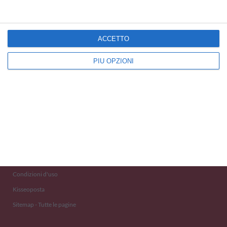
ACCETTO
PIÙ OPZIONI
Kisseo
©
Scopri anche:
free ecards
cartes de voeux
tarjetas virtuales
kostenlose Grußkarten
Newsletter
Eventi 2020
Aiuto e Contatto
Condizioni d'uso
Kisseoposta
Sitemap - Tutte le pagine