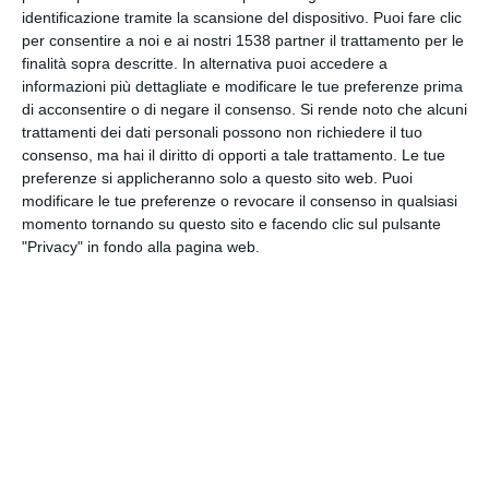
INVIA QUESTA CARTOLINA
identificazione tramite la scansione del dispositivo. Puoi fare clic
per consentire a noi e ai nostri 1538 partner il trattamento per le
finalità sopra descritte. In alternativa puoi accedere a
via Email
(GRATUITO)
informazioni più dettagliate e modificare le tue preferenze prima
di acconsentire o di negare il consenso.
Si rende noto che alcuni
trattamenti dei dati personali possono non richiedere il tuo
CONDIVIDI QUESTA
consenso, ma hai il diritto di opporti a tale trattamento. Le tue
CARTOLINA
preferenze si applicheranno solo a questo sito web. Puoi
modificare le tue preferenze o revocare il consenso in qualsiasi
momento tornando su questo sito e facendo clic sul pulsante
Facebook, Twitter, WhatsApp, ...
"Privacy" in fondo alla pagina web.
VEDI ALTRE CARTOLINE DI
QUESTE CATEGORIE
Cartoline Passatempo
Cartoline Stagioni
Cartoline Autunno