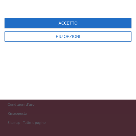
ACCETTO
PIÙ OPZIONI
Kisseo
©
Scopri anche:
free ecards
cartes de voeux
tarjetas virtuales
kostenlose Grußkarten
Newsletter
Eventi 2020
Aiuto e Contatto
Condizioni d'uso
Kisseoposta
Sitemap - Tutte le pagine