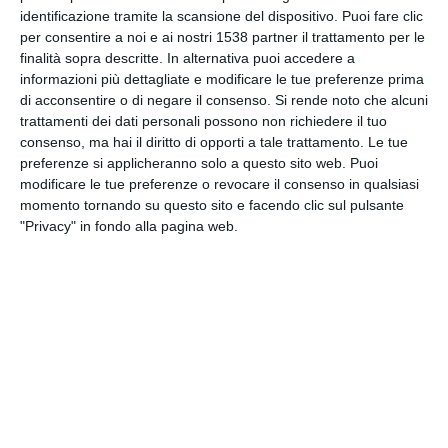
INVIA QUESTA CARTOLINA
identificazione tramite la scansione del dispositivo. Puoi fare clic
per consentire a noi e ai nostri 1538 partner il trattamento per le
finalità sopra descritte. In alternativa puoi accedere a
via Email
(GRATUITO)
informazioni più dettagliate e modificare le tue preferenze prima
di acconsentire o di negare il consenso.
Si rende noto che alcuni
trattamenti dei dati personali possono non richiedere il tuo
CONDIVIDI QUESTA
consenso, ma hai il diritto di opporti a tale trattamento. Le tue
CARTOLINA
preferenze si applicheranno solo a questo sito web. Puoi
modificare le tue preferenze o revocare il consenso in qualsiasi
momento tornando su questo sito e facendo clic sul pulsante
Facebook, Twitter, WhatsApp, ...
"Privacy" in fondo alla pagina web.
VEDI ALTRE CARTOLINE DI
QUESTE CATEGORIE
Cartoline Ferragosto
Cartoline Vacanze
Cartoline Estate