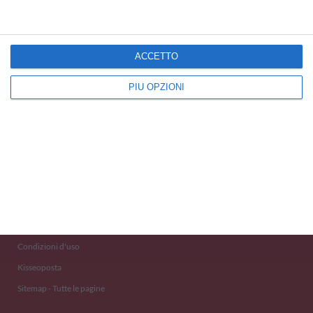
ACCETTO
PIÙ OPZIONI
Kisseo
©
Scopri anche:
free ecards
cartes de voeux
tarjetas virtuales
kostenlose Grußkarten
Newsletter
Eventi 2020
Aiuto e Contatto
Condizioni d'uso
Kisseoposta
Sitemap - Tutte le pagine