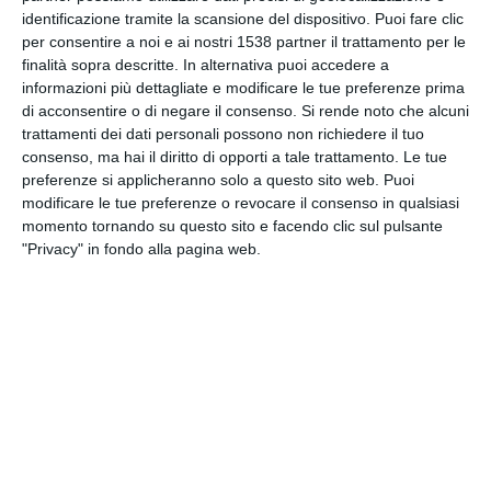
identificazione tramite la scansione del dispositivo. Puoi fare clic
per consentire a noi e ai nostri 1538 partner il trattamento per le
INVIA QUESTA CARTOLINA
finalità sopra descritte. In alternativa puoi accedere a
informazioni più dettagliate e modificare le tue preferenze prima
di acconsentire o di negare il consenso.
Si rende noto che alcuni
via Email
(GRATUITO)
trattamenti dei dati personali possono non richiedere il tuo
consenso, ma hai il diritto di opporti a tale trattamento. Le tue
preferenze si applicheranno solo a questo sito web. Puoi
CONDIVIDI QUESTA
modificare le tue preferenze o revocare il consenso in qualsiasi
CARTOLINA
momento tornando su questo sito e facendo clic sul pulsante
"Privacy" in fondo alla pagina web.
Facebook, Twitter, WhatsApp, ...
VEDI ALTRE CARTOLINE DI
QUESTE CATEGORIE
Cartoline Sentimenti
Cartoline San Valentino