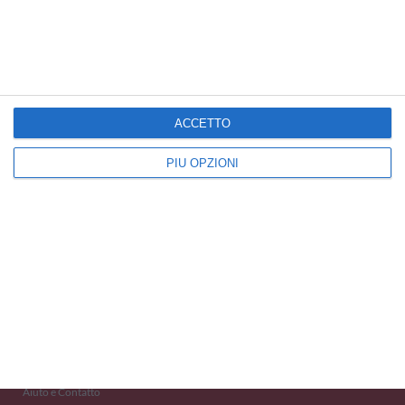
Cartoline Vacanze
Cartoline Stagioni
Cartoline Estate
ACCETTO
PIÙ OPZIONI
Kisseo
©
Scopri anche:
free ecards
cartes de voeux
tarjetas virtuales
kostenlose Grußkarten
Newsletter
Eventi 2020
Aiuto e Contatto