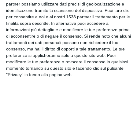
partner possiamo utilizzare dati precisi di geolocalizzazione e
INVIA QUESTA CARTOLINA
identificazione tramite la scansione del dispositivo. Puoi fare clic
per consentire a noi e ai nostri 1538 partner il trattamento per le
via Email
(GRATUITO)
finalità sopra descritte. In alternativa puoi accedere a
informazioni più dettagliate e modificare le tue preferenze prima
di acconsentire o di negare il consenso.
Si rende noto che alcuni
CONDIVIDI QUESTA
trattamenti dei dati personali possono non richiedere il tuo
CARTOLINA
consenso, ma hai il diritto di opporti a tale trattamento. Le tue
preferenze si applicheranno solo a questo sito web. Puoi
modificare le tue preferenze o revocare il consenso in qualsiasi
Facebook, Twitter, WhatsApp, ...
momento tornando su questo sito e facendo clic sul pulsante
"Privacy" in fondo alla pagina web.
VEDI ALTRE CARTOLINE DI
QUESTE CATEGORIE
Cartoline Sentimenti
Cartoline Baci e Coccole
Cartoline Ti amo
Cartoline Passatempo