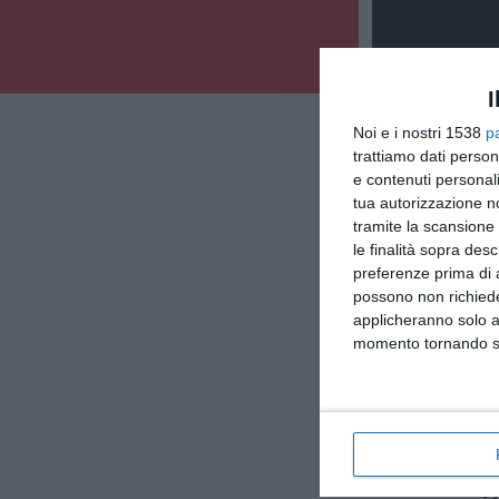
I
Noi e i nostri 1538
p
trattiamo dati person
e contenuti personali
tua autorizzazione no
tramite la scansione 
le finalità sopra des
preferenze prima di 
possono non richieder
applicheranno solo a
momento tornando su 