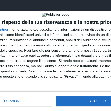
l rispetto della tua riservatezza è la nostra prior
artner
memorizziamo e/o accediamo a informazioni su un dispositivo, c
ali, come identificatori univoci e informazioni standard inviate da un di
zzati, misurazione di annunci e contenuti, analisi dell'audience e svilupp
i e i nostri partner possiamo utilizzare dati precisi di geolocalizzazione 
del dispositivo. Puoi fare clic per consentire a noi e ai nostri 1538 partn
critte. In alternativa puoi accedere a informazioni più dettagliate e modif
INVIA QUESTA CARTOLINA
acconsentire o di negare il consenso.
Si rende noto che alcuni trattamen
e il tuo consenso, ma hai il diritto di opporti a tale trattamento. Le tue
via Email
(GRATUITO)
 questo sito web. Puoi modificare le tue preferenze o revocare il conse
questo sito e facendo clic sul pulsante "Privacy" in fondo alla pagina
CONDIVIDI QUESTA CARTOLINA
Facebook, Twitter, WhatsApp, ...
PIÙ OPZIONI
ACCETTO