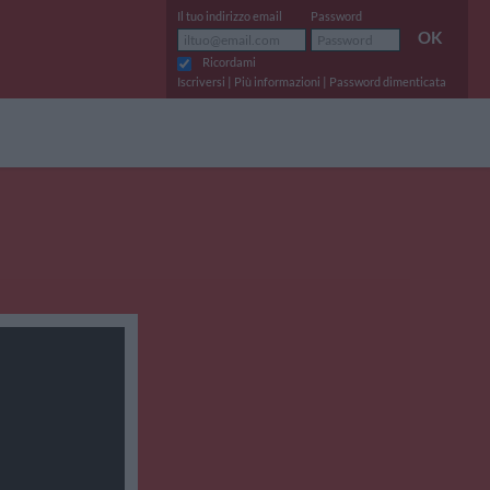
Il tuo indirizzo email
Password
OK
Ricordami
|
|
Iscriversi
Più informazioni
Password dimenticata