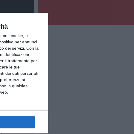
ità
ome i cookie, e
spositivo per annunci
o dei servizi.
Con la
e identificazione
er il trattamento per
icare le tue
ti dei dati personali
 preferenze si
nso in qualsiasi
 web.