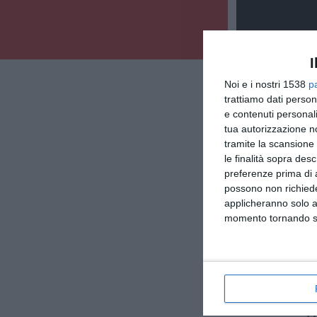
I
Noi e i nostri 1538
p
trattiamo dati person
e contenuti personali
tua autorizzazione no
tramite la scansione 
le finalità sopra des
preferenze prima di 
possono non richieder
applicheranno solo a
momento tornando su 