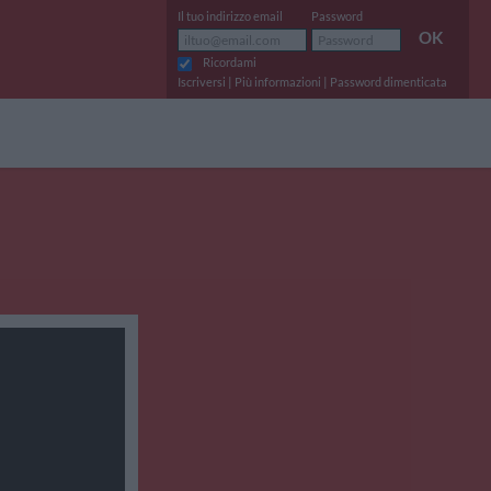
Il tuo indirizzo email
Password
OK
Ricordami
|
|
Iscriversi
Più informazioni
Password dimenticata