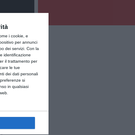
ità
ome i cookie, e
spositivo per annunci
o dei servizi.
Con la
e identificazione
er il trattamento per
icare le tue
ti dei dati personali
 preferenze si
nso in qualsiasi
 web.