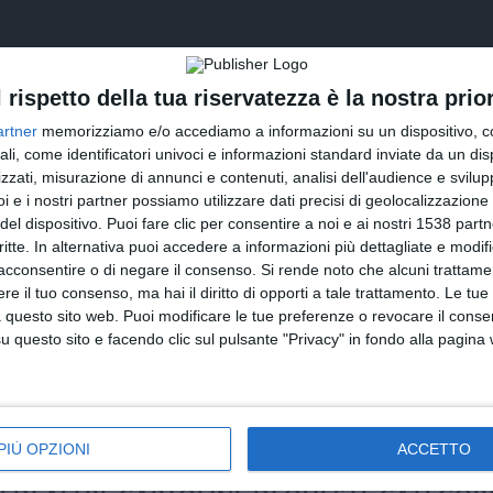
l rispetto della tua riservatezza è la nostra prior
artner
memorizziamo e/o accediamo a informazioni su un dispositivo, c
ali, come identificatori univoci e informazioni standard inviate da un di
zzati, misurazione di annunci e contenuti, analisi dell'audience e svilupp
i e i nostri partner possiamo utilizzare dati precisi di geolocalizzazione 
del dispositivo. Puoi fare clic per consentire a noi e ai nostri 1538 partn
critte. In alternativa puoi accedere a informazioni più dettagliate e modif
INVIA QUESTA CARTOLINA
acconsentire o di negare il consenso.
Si rende noto che alcuni trattamen
e il tuo consenso, ma hai il diritto di opporti a tale trattamento. Le tue
via Email
(GRATUITO)
 questo sito web. Puoi modificare le tue preferenze o revocare il conse
questo sito e facendo clic sul pulsante "Privacy" in fondo alla pagina
CONDIVIDI QUESTA CARTOLINA
Facebook, Twitter, WhatsApp, ...
PIÙ OPZIONI
ACCETTO