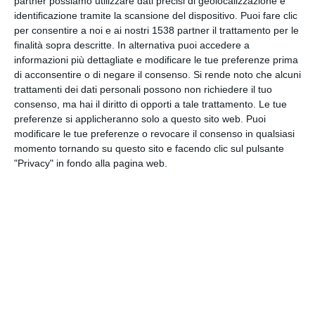
partner possiamo utilizzare dati precisi di geolocalizzazione e
identificazione tramite la scansione del dispositivo. Puoi fare clic
per consentire a noi e ai nostri 1538 partner il trattamento per le
INVIA QUESTA CARTOLINA
finalità sopra descritte. In alternativa puoi accedere a
informazioni più dettagliate e modificare le tue preferenze prima
di acconsentire o di negare il consenso.
Si rende noto che alcuni
via Email
(GRATUITO)
trattamenti dei dati personali possono non richiedere il tuo
consenso, ma hai il diritto di opporti a tale trattamento. Le tue
CONDIVIDI QUESTA
preferenze si applicheranno solo a questo sito web. Puoi
CARTOLINA
modificare le tue preferenze o revocare il consenso in qualsiasi
momento tornando su questo sito e facendo clic sul pulsante
"Privacy" in fondo alla pagina web.
Facebook, Twitter, WhatsApp, ...
VEDI ALTRE CARTOLINE DI
QUESTE CATEGORIE
Cartoline Sentimenti
Cartoline Mi Manchi
Cartoline Amicizia