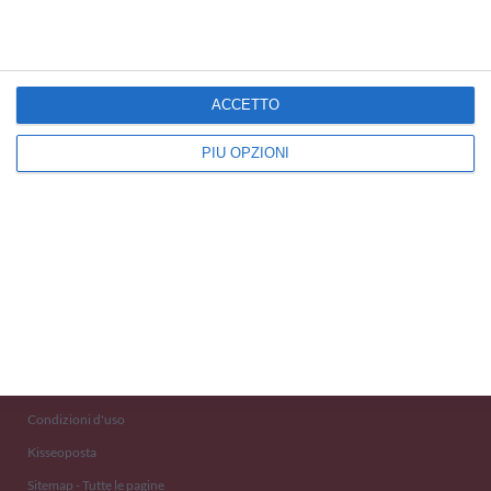
ACCETTO
PIÙ OPZIONI
Kisseo
©
Scopri anche:
free ecards
cartes de voeux
tarjetas virtuales
kostenlose Grußkarten
Newsletter
Eventi 2020
Aiuto e Contatto
Condizioni d'uso
Kisseoposta
Sitemap - Tutte le pagine