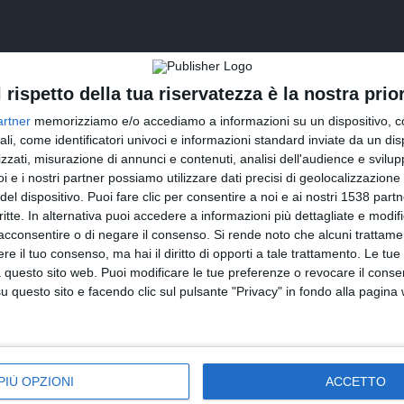
l rispetto della tua riservatezza è la nostra prior
artner
memorizziamo e/o accediamo a informazioni su un dispositivo, c
ali, come identificatori univoci e informazioni standard inviate da un di
zzati, misurazione di annunci e contenuti, analisi dell'audience e svilupp
i e i nostri partner possiamo utilizzare dati precisi di geolocalizzazione 
del dispositivo. Puoi fare clic per consentire a noi e ai nostri 1538 partn
INVIA QUESTA CARTOLINA
critte. In alternativa puoi accedere a informazioni più dettagliate e modif
acconsentire o di negare il consenso.
Si rende noto che alcuni trattamen
via Email
(GRATUITO)
e il tuo consenso, ma hai il diritto di opporti a tale trattamento. Le tue
 questo sito web. Puoi modificare le tue preferenze o revocare il conse
questo sito e facendo clic sul pulsante "Privacy" in fondo alla pagina
CONDIVIDI QUESTA CARTOLINA
Facebook, Twitter, WhatsApp, ...
PIÙ OPZIONI
ACCETTO