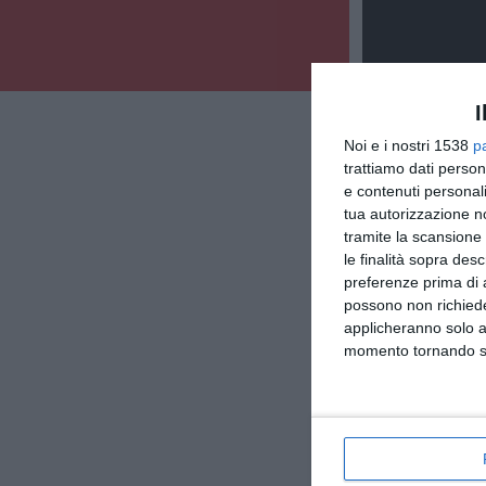
I
Noi e i nostri 1538
p
trattiamo dati person
e contenuti personali
tua autorizzazione no
tramite la scansione 
le finalità sopra des
preferenze prima di 
possono non richieder
applicheranno solo a
momento tornando su 