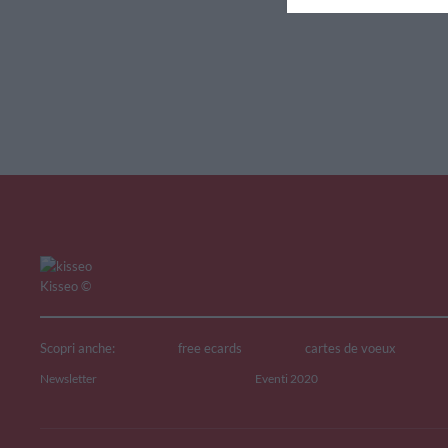
V
Kisseo
©
Scopri anche:
free ecards
cartes de voeux
Newsletter
Eventi 2020