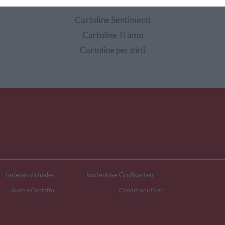
EDI ALTRE CARTOLINE DI QUESTE CATEGOR
Cartoline Sentimenti
Cartoline Ti amo
Cartoline per dirti
tarjetas virtuales
kostenlose Grußkarten
Aiuto e Contatto
Condizioni d'uso