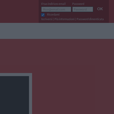
Il tuo indirizzo email
Password
OK
Ricordami
|
|
Iscriversi
Più informazioni
Password dimenticata