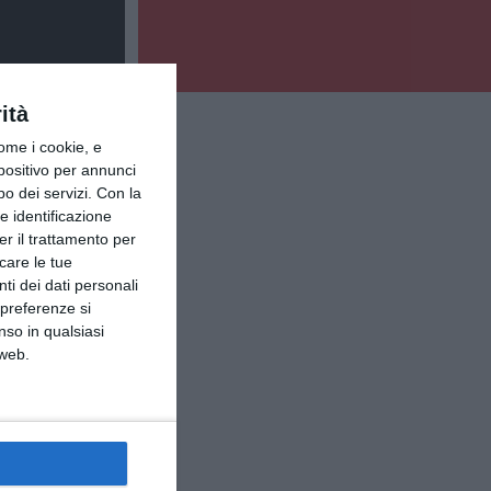
ità
ome i cookie, e
spositivo per annunci
o dei servizi.
Con la
e identificazione
er il trattamento per
icare le tue
ti dei dati personali
 preferenze si
nso in qualsiasi
 web.