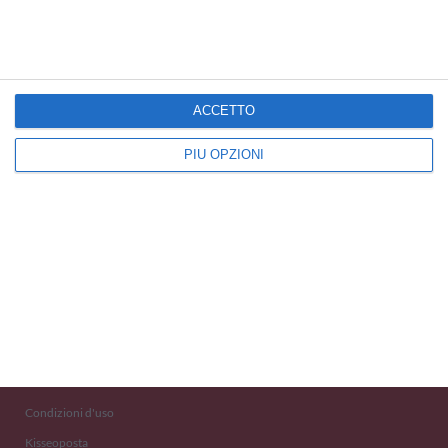
Cartoline Congratulazioni
ACCETTO
PIÙ OPZIONI
Kisseo
©
Scopri anche:
free ecards
cartes de voeux
tarjetas virtuales
kostenlose Grußkarten
Newsletter
Eventi 2020
Aiuto e Contatto
Condizioni d'uso
Kisseoposta