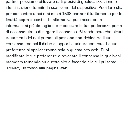
partner possiamo utilizzare dati precisi di geolocalizzazione e
identificazione tramite la scansione del dispositivo. Puoi fare clic
per consentire a noi e ai nostri 1538 partner il trattamento per le
INVIA QUESTA CARTOLINA
finalità sopra descritte. In alternativa puoi accedere a
informazioni più dettagliate e modificare le tue preferenze prima
di acconsentire o di negare il consenso.
Si rende noto che alcuni
via Email
(GRATUITO)
trattamenti dei dati personali possono non richiedere il tuo
consenso, ma hai il diritto di opporti a tale trattamento. Le tue
CONDIVIDI QUESTA
preferenze si applicheranno solo a questo sito web. Puoi
CARTOLINA
modificare le tue preferenze o revocare il consenso in qualsiasi
momento tornando su questo sito e facendo clic sul pulsante
"Privacy" in fondo alla pagina web.
Facebook, Twitter, WhatsApp, ...
VEDI ALTRE CARTOLINE DI
QUESTE CATEGORIE
Cartoline Scuola e Lavoro
Cartoline Partenza/ Pensione
Cartoline di Auguri