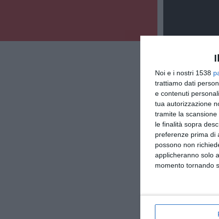
I
Noi e i nostri 1538
p
trattiamo dati person
e contenuti personali
tua autorizzazione no
tramite la scansione 
le finalità sopra des
preferenze prima di 
possono non richieder
applicheranno solo a
momento tornando su 