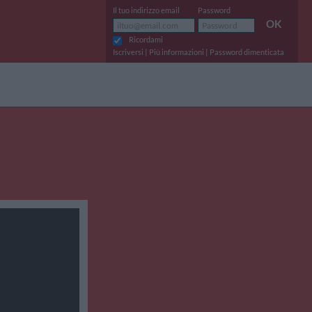
Il tuo indirizzo email
Password
OK
Ricordami
|
|
Iscriversi
Più informazioni
Password dimenticata