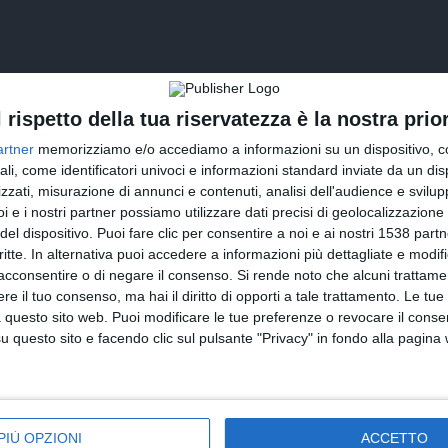
l rispetto della tua riservatezza è la nostra prior
artner
memorizziamo e/o accediamo a informazioni su un dispositivo, c
ali, come identificatori univoci e informazioni standard inviate da un di
zzati, misurazione di annunci e contenuti, analisi dell'audience e svilupp
i e i nostri partner possiamo utilizzare dati precisi di geolocalizzazione 
INVIA QUESTA CARTOLINA
del dispositivo. Puoi fare clic per consentire a noi e ai nostri 1538 partn
critte. In alternativa puoi accedere a informazioni più dettagliate e modif
via Email
acconsentire o di negare il consenso.
Si rende noto che alcuni trattamen
(GRATUITO)
e il tuo consenso, ma hai il diritto di opporti a tale trattamento. Le tue
 questo sito web. Puoi modificare le tue preferenze o revocare il conse
CONDIVIDI QUESTA CARTOLINA
questo sito e facendo clic sul pulsante "Privacy" in fondo alla pagina
Facebook, Twitter, WhatsApp, ...
PIÙ OPZIONI
ACCETTO