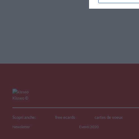
V
Kisseo
©
Scopri anche:
free ecards
cartes de voeux
Newsletter
Eventi 2020