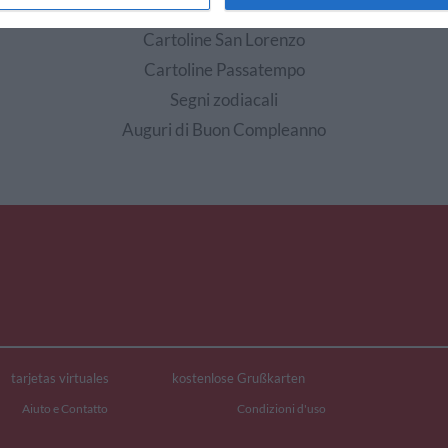
EDI ALTRE CARTOLINE DI QUESTE CATEGOR
Cartoline San Lorenzo
Cartoline Passatempo
Segni zodiacali
Auguri di Buon Compleanno
tarjetas virtuales
kostenlose Grußkarten
Aiuto e Contatto
Condizioni d'uso