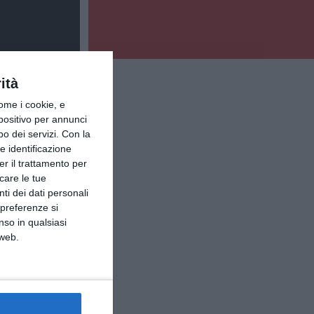
ità
ome i cookie, e
spositivo per annunci
o dei servizi.
Con la
e identificazione
er il trattamento per
icare le tue
ti dei dati personali
 preferenze si
nso in qualsiasi
 web.