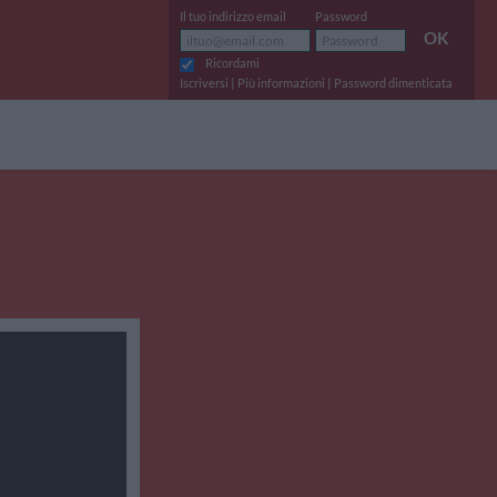
Il tuo indirizzo email
Password
OK
Ricordami
|
|
Iscriversi
Più informazioni
Password dimenticata