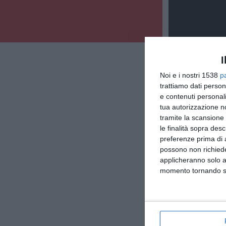
I
Noi e i nostri 1538
p
trattiamo dati person
e contenuti personali
tua autorizzazione no
tramite la scansione 
le finalità sopra des
preferenze prima di 
possono non richieder
applicheranno solo a
momento tornando su 