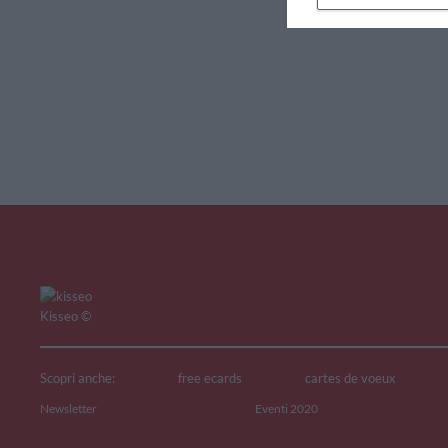
V
Kisseo
©
Scopri anche:
free ecards
cartes de voeux
Newsletter
Eventi 2020