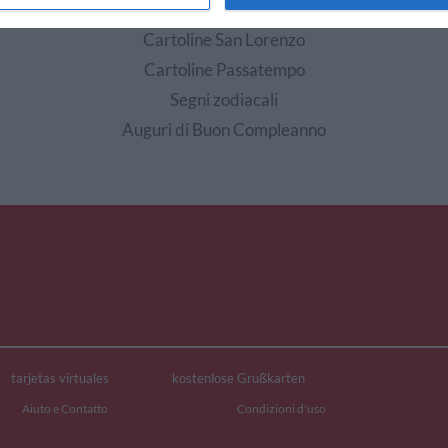
EDI ALTRE CARTOLINE DI QUESTE CATEGOR
Cartoline San Lorenzo
Cartoline Passatempo
Segni zodiacali
Auguri di Buon Compleanno
tarjetas virtuales
kostenlose Grußkarten
Aiuto e Contatto
Condizioni d'uso