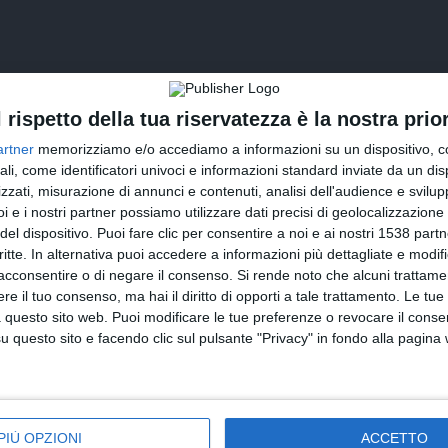
l rispetto della tua riservatezza è la nostra prior
artner
memorizziamo e/o accediamo a informazioni su un dispositivo, c
ali, come identificatori univoci e informazioni standard inviate da un di
zzati, misurazione di annunci e contenuti, analisi dell'audience e svilupp
i e i nostri partner possiamo utilizzare dati precisi di geolocalizzazione 
INVIA QUESTA CARTOLINA
del dispositivo. Puoi fare clic per consentire a noi e ai nostri 1538 partn
critte. In alternativa puoi accedere a informazioni più dettagliate e modif
via Email
acconsentire o di negare il consenso.
Si rende noto che alcuni trattamen
(GRATUITO)
e il tuo consenso, ma hai il diritto di opporti a tale trattamento. Le tue
 questo sito web. Puoi modificare le tue preferenze o revocare il conse
CONDIVIDI QUESTA CARTOLINA
questo sito e facendo clic sul pulsante "Privacy" in fondo alla pagina
Facebook, Twitter, WhatsApp, ...
PIÙ OPZIONI
ACCETTO