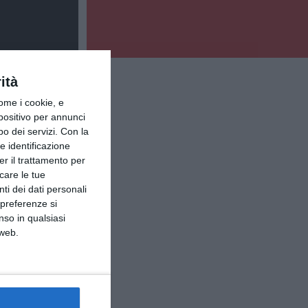
ità
ome i cookie, e
spositivo per annunci
o dei servizi.
Con la
e identificazione
er il trattamento per
icare le tue
ti dei dati personali
 preferenze si
nso in qualsiasi
 web.