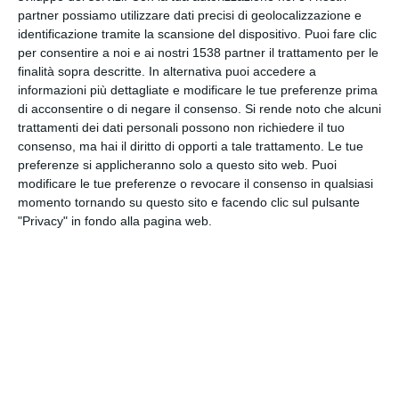
INVIA QUESTA CARTOLINA
partner possiamo utilizzare dati precisi di geolocalizzazione e
identificazione tramite la scansione del dispositivo. Puoi fare clic
per consentire a noi e ai nostri 1538 partner il trattamento per le
via Email
(GRATUITO)
finalità sopra descritte. In alternativa puoi accedere a
informazioni più dettagliate e modificare le tue preferenze prima
di acconsentire o di negare il consenso.
Si rende noto che alcuni
CONDIVIDI QUESTA
trattamenti dei dati personali possono non richiedere il tuo
CARTOLINA
consenso, ma hai il diritto di opporti a tale trattamento. Le tue
preferenze si applicheranno solo a questo sito web. Puoi
Facebook, Twitter, WhatsApp, ...
modificare le tue preferenze o revocare il consenso in qualsiasi
momento tornando su questo sito e facendo clic sul pulsante
"Privacy" in fondo alla pagina web.
VEDI ALTRE CARTOLINE DI
QUESTE CATEGORIE
Cartoline Sentimenti
Cartoline Famiglia
Cartoline Madre/Figli
Cartoline Coppie