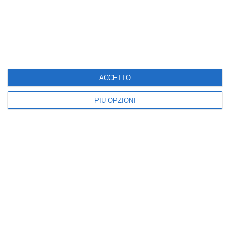
Cartoline Nonni
Cartoline Padre/Figli
Cartoline Amicizia
Cartoline San Valentino
ACCETTO
PIÙ OPZIONI
Kisseo
©
Scopri anche:
free ecards
cartes de voeux
tarjetas virtuales
kostenlose Grußkarten
Newsletter
Eventi 2020