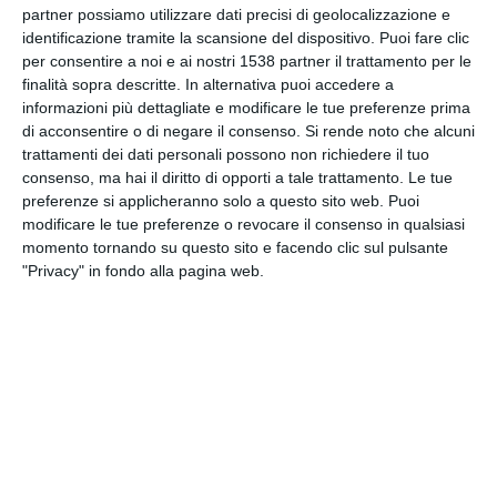
partner possiamo utilizzare dati precisi di geolocalizzazione e
INVIA QUESTA CARTOLINA
identificazione tramite la scansione del dispositivo. Puoi fare clic
per consentire a noi e ai nostri 1538 partner il trattamento per le
via Email
(GRATUITO)
finalità sopra descritte. In alternativa puoi accedere a
informazioni più dettagliate e modificare le tue preferenze prima
di acconsentire o di negare il consenso.
Si rende noto che alcuni
CONDIVIDI QUESTA
trattamenti dei dati personali possono non richiedere il tuo
CARTOLINA
consenso, ma hai il diritto di opporti a tale trattamento. Le tue
preferenze si applicheranno solo a questo sito web. Puoi
modificare le tue preferenze o revocare il consenso in qualsiasi
Facebook, Twitter, WhatsApp, ...
momento tornando su questo sito e facendo clic sul pulsante
"Privacy" in fondo alla pagina web.
VEDI ALTRE CARTOLINE DI
QUESTE CATEGORIE
Cartoline Scuola e Lavoro
Esami
Cartoline Mi Manchi
Cartoline Baci e Coccole