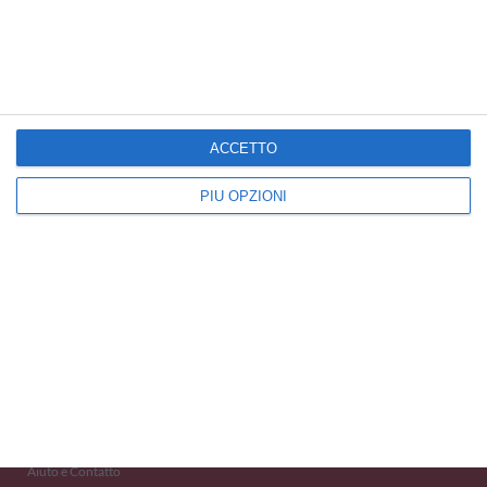
Cartoline Ti amo
Cartoline Pronta guarigione
Cartoline Congratulazioni
ACCETTO
PIÙ OPZIONI
Kisseo
©
Scopri anche:
free ecards
cartes de voeux
tarjetas virtuales
kostenlose Grußkarten
Newsletter
Eventi 2020
Aiuto e Contatto