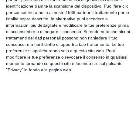
INVIA QUESTA CARTOLINA
identificazione tramite la scansione del dispositivo. Puoi fare clic
per consentire a noi e ai nostri 1538 partner il trattamento per le
finalità sopra descritte. In alternativa puoi accedere a
via Email
(GRATUITO)
informazioni più dettagliate e modificare le tue preferenze prima
di acconsentire o di negare il consenso.
Si rende noto che alcuni
CONDIVIDI QUESTA
trattamenti dei dati personali possono non richiedere il tuo
consenso, ma hai il diritto di opporti a tale trattamento. Le tue
CARTOLINA
preferenze si applicheranno solo a questo sito web. Puoi
modificare le tue preferenze o revocare il consenso in qualsiasi
Facebook, Twitter, WhatsApp, ...
momento tornando su questo sito e facendo clic sul pulsante
"Privacy" in fondo alla pagina web.
VEDI ALTRE CARTOLINE DI
QUESTE CATEGORIE
Cartoline Sentimenti
Cartoline Coppie
Cartoline Ti amo
Cartoline San Valentino