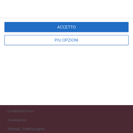
ACCETTO
PIÙ OPZIONI
Kisseo
©
Scopri anche:
free ecards
cartes de voeux
tarjetas virtuales
kostenlose Grußkarten
Newsletter
Eventi 2020
Aiuto e Contatto
Condizioni d'uso
Kisseoposta
Sitemap - Tutte le pagine