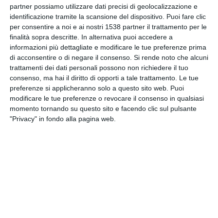
partner possiamo utilizzare dati precisi di geolocalizzazione e
INVIA QUESTA CARTOLINA
identificazione tramite la scansione del dispositivo. Puoi fare clic
per consentire a noi e ai nostri 1538 partner il trattamento per le
via Email
(GRATUITO)
finalità sopra descritte. In alternativa puoi accedere a
informazioni più dettagliate e modificare le tue preferenze prima
di acconsentire o di negare il consenso.
Si rende noto che alcuni
CONDIVIDI QUESTA
trattamenti dei dati personali possono non richiedere il tuo
CARTOLINA
consenso, ma hai il diritto di opporti a tale trattamento. Le tue
preferenze si applicheranno solo a questo sito web. Puoi
modificare le tue preferenze o revocare il consenso in qualsiasi
Facebook, Twitter, WhatsApp, ...
momento tornando su questo sito e facendo clic sul pulsante
"Privacy" in fondo alla pagina web.
VEDI ALTRE CARTOLINE DI
QUESTE CATEGORIE
Cartoline Vacanze
Cartoline Week-end
Cartoline Stagioni
Cartoline Estate