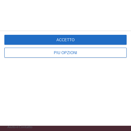
Cartoline Primavera
Cartoline Meteo
Cartoline Buongiorno
ACCETTO
PIÙ OPZIONI
Kisseo
©
Scopri anche:
free ecards
cartes de voeux
tarjetas virtuales
kostenlose Grußkarten
Newsletter
Eventi 2020
Aiuto e Contatto