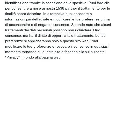
identificazione tramite la scansione del dispositivo. Puoi fare clic
INVIA QUESTA CARTOLINA
per consentire a noi e ai nostri 1538 partner il trattamento per le
finalità sopra descritte. In alternativa puoi accedere a
via Email
informazioni più dettagliate e modificare le tue preferenze prima
(GRATUITO)
di acconsentire o di negare il consenso.
Si rende noto che alcuni
trattamenti dei dati personali possono non richiedere il tuo
CONDIVIDI QUESTA
consenso, ma hai il diritto di opporti a tale trattamento. Le tue
CARTOLINA
preferenze si applicheranno solo a questo sito web. Puoi
modificare le tue preferenze o revocare il consenso in qualsiasi
momento tornando su questo sito e facendo clic sul pulsante
Facebook, Twitter, WhatsApp, ...
"Privacy" in fondo alla pagina web.
VEDI ALTRE CARTOLINE DI
QUESTE CATEGORIE
Cartoline Passatempo
Cartoline Vacanze