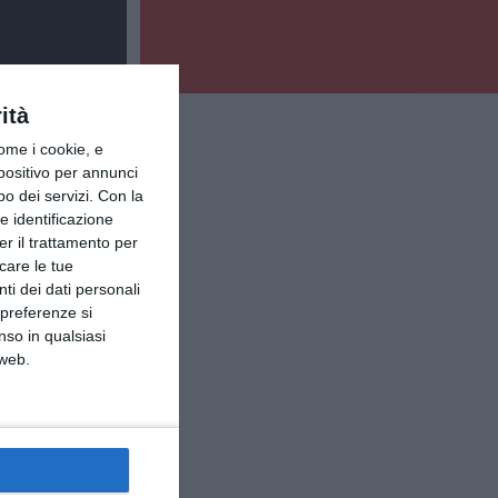
ità
ome i cookie, e
spositivo per annunci
o dei servizi.
Con la
e identificazione
er il trattamento per
icare le tue
ti dei dati personali
 preferenze si
nso in qualsiasi
 web.