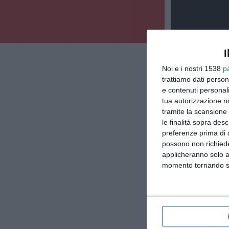
I
Noi e i nostri 1538
p
trattiamo dati person
e contenuti personali
tua autorizzazione no
tramite la scansione 
le finalità sopra des
preferenze prima di 
possono non richieder
applicheranno solo a
momento tornando su 