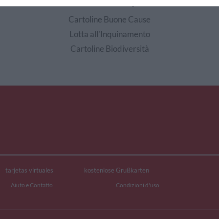
EDI ALTRE CARTOLINE DI QUESTE CATEGOR
Cartoline Buone Cause
Lotta all'Inquinamento
Cartoline Biodiversità
tarjetas virtuales
kostenlose Grußkarten
Aiuto e Contatto
Condizioni d'uso