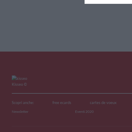
V
Kisseo
©
Scopri anche:
free ecards
cartes de voeux
Newsletter
Eventi 2020