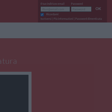
Il tuo indirizzo email
Password
OK
Ricordami
|
|
Iscriversi
Più informazioni
Password dimenticata
atura