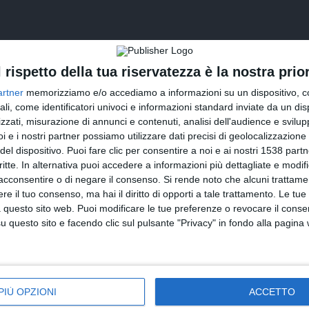
l rispetto della tua riservatezza è la nostra prior
artner
memorizziamo e/o accediamo a informazioni su un dispositivo, c
ali, come identificatori univoci e informazioni standard inviate da un di
zzati, misurazione di annunci e contenuti, analisi dell'audience e svilupp
i e i nostri partner possiamo utilizzare dati precisi di geolocalizzazione 
del dispositivo. Puoi fare clic per consentire a noi e ai nostri 1538 partn
INVIA QUESTA CARTOLINA
critte. In alternativa puoi accedere a informazioni più dettagliate e modif
acconsentire o di negare il consenso.
Si rende noto che alcuni trattamen
via Email
(GRATUITO)
e il tuo consenso, ma hai il diritto di opporti a tale trattamento. Le tue
 questo sito web. Puoi modificare le tue preferenze o revocare il conse
questo sito e facendo clic sul pulsante "Privacy" in fondo alla pagina
CONDIVIDI QUESTA CARTOLINA
Facebook, Twitter, WhatsApp, ...
PIÙ OPZIONI
ACCETTO