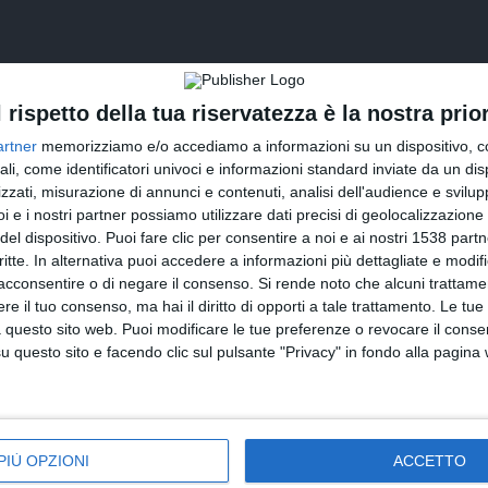
l rispetto della tua riservatezza è la nostra prior
artner
memorizziamo e/o accediamo a informazioni su un dispositivo, c
ali, come identificatori univoci e informazioni standard inviate da un di
zzati, misurazione di annunci e contenuti, analisi dell'audience e svilupp
i e i nostri partner possiamo utilizzare dati precisi di geolocalizzazione 
del dispositivo. Puoi fare clic per consentire a noi e ai nostri 1538 partn
INVIA QUESTA CARTOLINA
critte. In alternativa puoi accedere a informazioni più dettagliate e modif
acconsentire o di negare il consenso.
Si rende noto che alcuni trattamen
via Email
(GRATUITO)
e il tuo consenso, ma hai il diritto di opporti a tale trattamento. Le tue
 questo sito web. Puoi modificare le tue preferenze o revocare il conse
questo sito e facendo clic sul pulsante "Privacy" in fondo alla pagina
CONDIVIDI QUESTA CARTOLINA
Facebook, Twitter, WhatsApp, ...
PIÙ OPZIONI
ACCETTO