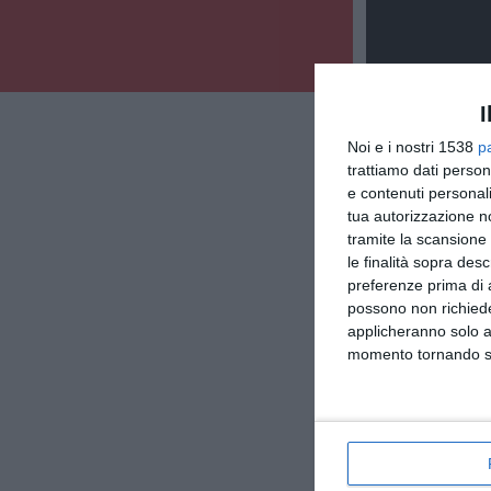
I
Noi e i nostri 1538
p
trattiamo dati person
e contenuti personali
tua autorizzazione no
tramite la scansione 
le finalità sopra des
preferenze prima di 
possono non richieder
applicheranno solo a
momento tornando su 