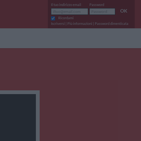
Il tuo indirizzo email
Password
OK
Ricordami
|
|
Iscriversi
Più informazioni
Password dimenticata