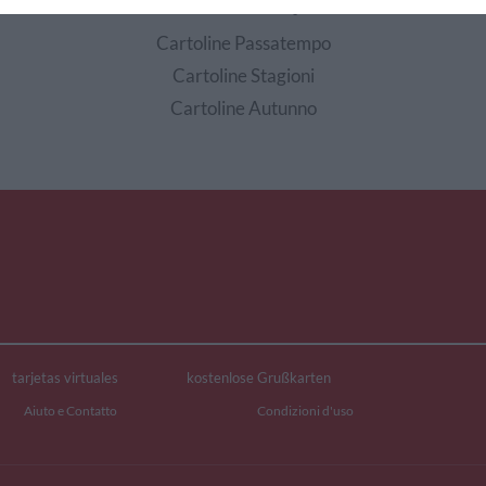
EDI ALTRE CARTOLINE DI QUESTE CATEGOR
Cartoline Passatempo
Cartoline Stagioni
Cartoline Autunno
tarjetas virtuales
kostenlose Grußkarten
Aiuto e Contatto
Condizioni d'uso