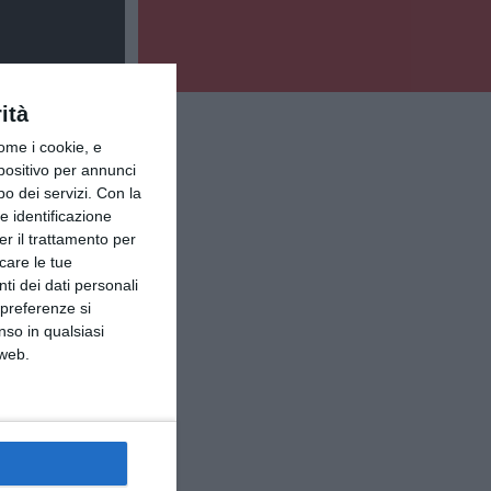
ità
ome i cookie, e
spositivo per annunci
o dei servizi.
Con la
e identificazione
er il trattamento per
icare le tue
ti dei dati personali
 preferenze si
nso in qualsiasi
 web.