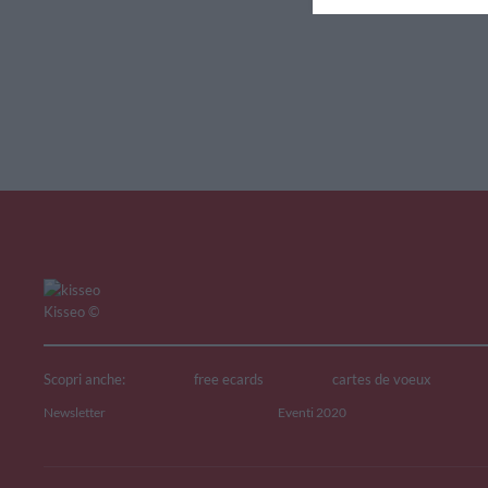
V
Kisseo
©
Scopri anche:
free ecards
cartes de voeux
Newsletter
Eventi 2020