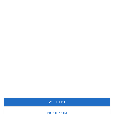
Bouquet per San Valentino
Buon San Valentino
ACCETTO
PIÙ OPZIONI