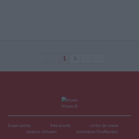
1
2
Kisseo
©
Scopri anche:
free ecards
cartes de voeux
tarjetas virtuales
kostenlose Grußkarten