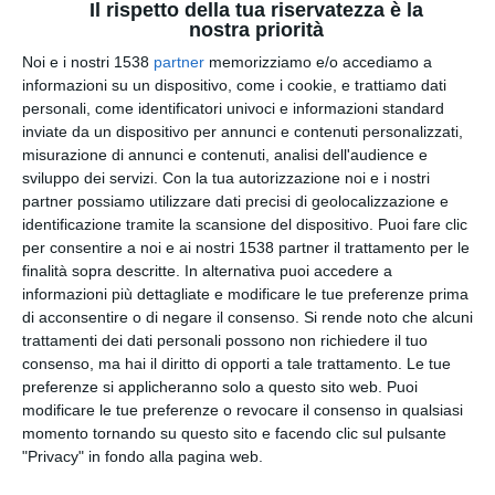
Il rispetto della tua riservatezza è la
nostra priorità
Riempi il tuo cuore di felicità.
Noi e i nostri 1538
partner
memorizziamo e/o accediamo a
informazioni su un dispositivo, come i cookie, e trattiamo dati
personali, come identificatori univoci e informazioni standard
inviate da un dispositivo per annunci e contenuti personalizzati,
misurazione di annunci e contenuti, analisi dell'audience e
sviluppo dei servizi.
Con la tua autorizzazione noi e i nostri
partner possiamo utilizzare dati precisi di geolocalizzazione e
identificazione tramite la scansione del dispositivo. Puoi fare clic
per consentire a noi e ai nostri 1538 partner il trattamento per le
finalità sopra descritte. In alternativa puoi accedere a
informazioni più dettagliate e modificare le tue preferenze prima
di acconsentire o di negare il consenso.
Si rende noto che alcuni
trattamenti dei dati personali possono non richiedere il tuo
Ti amo - messaggio d'amore con francobolli
consenso, ma hai il diritto di opporti a tale trattamento. Le tue
preferenze si applicheranno solo a questo sito web. Puoi
modificare le tue preferenze o revocare il consenso in qualsiasi
momento tornando su questo sito e facendo clic sul pulsante
"Privacy" in fondo alla pagina web.