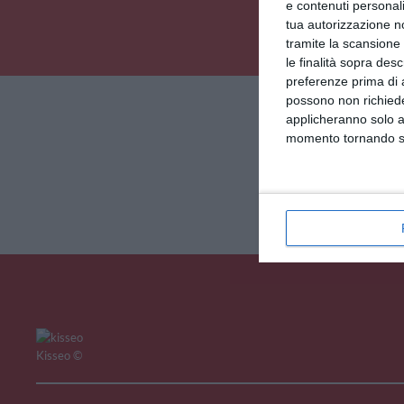
e contenuti personali
tua autorizzazione no
tramite la scansione 
le finalità sopra des
preferenze prima di 
V
possono non richieder
applicheranno solo a
momento tornando su 
Kisseo
©