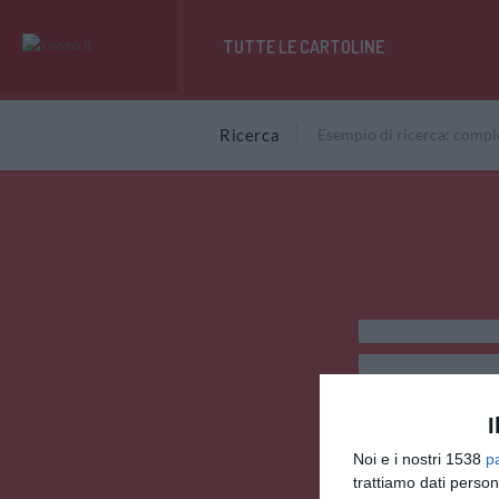
TUTTE LE CARTOLINE
Ricerca
I
Noi e i nostri 1538
p
trattiamo dati person