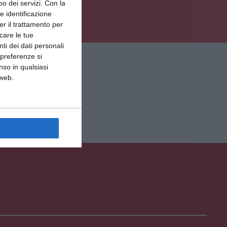
o dei servizi.
Con la
e identificazione
er il trattamento per
icare le tue
ti dei dati personali
IE
 preferenze si
nso in qualsiasi
 web.