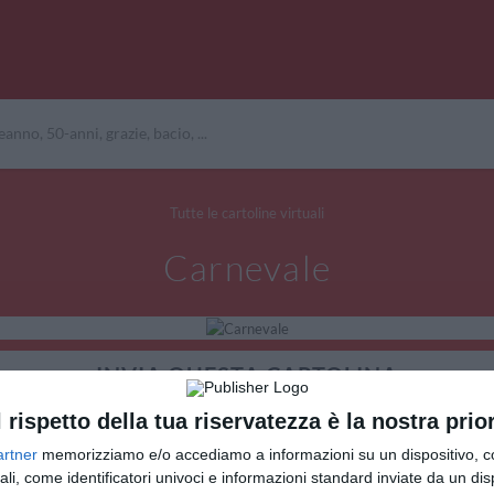
Tutte le cartoline virtuali
Carnevale
INVIA QUESTA CARTOLINA
l rispetto della tua riservatezza è la nostra prior
via Email
(GRATUITO)
artner
memorizziamo e/o accediamo a informazioni su un dispositivo, c
ali, come identificatori univoci e informazioni standard inviate da un di
CONDIVIDI QUESTA CARTOLINA