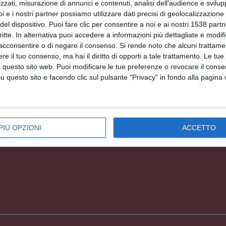
zzati, misurazione di annunci e contenuti, analisi dell'audience e svilupp
i e i nostri partner possiamo utilizzare dati precisi di geolocalizzazione 
Facebook, Twitter, WhatsApp, ...
del dispositivo. Puoi fare clic per consentire a noi e ai nostri 1538 partn
critte. In alternativa puoi accedere a informazioni più dettagliate e modif
acconsentire o di negare il consenso.
Si rende noto che alcuni trattamen
EDI ALTRE CARTOLINE DI QUESTE CATEGOR
e il tuo consenso, ma hai il diritto di opporti a tale trattamento. Le tue
 questo sito web. Puoi modificare le tue preferenze o revocare il conse
Cartoline Feste et Festività
questo sito e facendo clic sul pulsante "Privacy" in fondo alla pagina
Cartoline Tradizioni Popolari
Cartoline Carnevale
PIÙ OPZIONI
ACCETTO