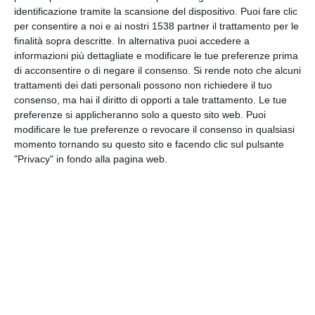
INVIA QUESTA CARTOLINA
identificazione tramite la scansione del dispositivo. Puoi fare clic
per consentire a noi e ai nostri 1538 partner il trattamento per le
finalità sopra descritte. In alternativa puoi accedere a
via Email
(GRATUITO)
informazioni più dettagliate e modificare le tue preferenze prima
di acconsentire o di negare il consenso.
Si rende noto che alcuni
trattamenti dei dati personali possono non richiedere il tuo
CONDIVIDI QUESTA
consenso, ma hai il diritto di opporti a tale trattamento. Le tue
CARTOLINA
preferenze si applicheranno solo a questo sito web. Puoi
modificare le tue preferenze o revocare il consenso in qualsiasi
momento tornando su questo sito e facendo clic sul pulsante
Facebook, Twitter, WhatsApp, ...
"Privacy" in fondo alla pagina web.
VEDI ALTRE CARTOLINE DI
QUESTE CATEGORIE
Cartoline Religiose
Feste Ebraiche
Cartoline Rosh Hashana