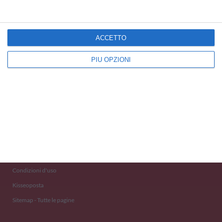
ACCETTO
PIÙ OPZIONI
Kisseo
©
Scopri anche:
free ecards
cartes de voeux
tarjetas virtuales
kostenlose Grußkarten
Newsletter
Eventi 2020
Aiuto e Contatto
Condizioni d'uso
Kisseoposta
Sitemap - Tutte le pagine