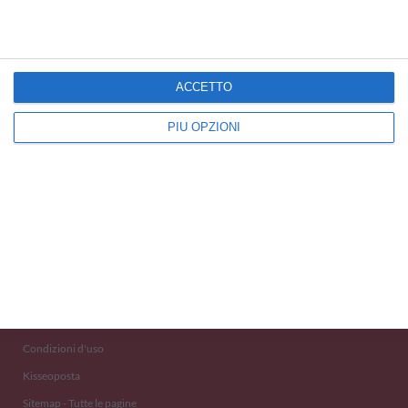
ACCETTO
PIÙ OPZIONI
Kisseo
©
Scopri anche:
free ecards
cartes de voeux
tarjetas virtuales
kostenlose Grußkarten
Newsletter
Eventi 2020
Aiuto e Contatto
Condizioni d'uso
Kisseoposta
Sitemap - Tutte le pagine