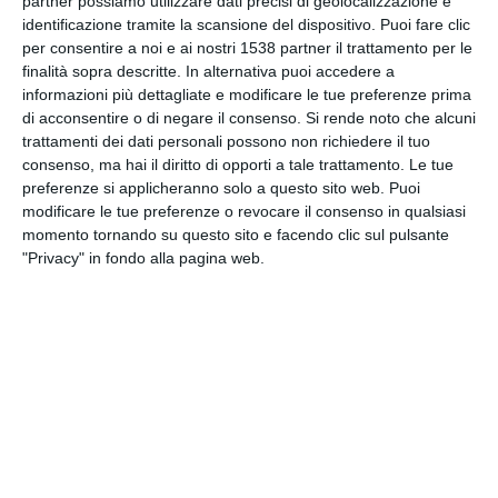
partner possiamo utilizzare dati precisi di geolocalizzazione e
identificazione tramite la scansione del dispositivo. Puoi fare clic
per consentire a noi e ai nostri 1538 partner il trattamento per le
INVIA QUESTA CARTOLINA
finalità sopra descritte. In alternativa puoi accedere a
informazioni più dettagliate e modificare le tue preferenze prima
di acconsentire o di negare il consenso.
Si rende noto che alcuni
via Email
(GRATUITO)
trattamenti dei dati personali possono non richiedere il tuo
consenso, ma hai il diritto di opporti a tale trattamento. Le tue
CONDIVIDI QUESTA
preferenze si applicheranno solo a questo sito web. Puoi
CARTOLINA
modificare le tue preferenze o revocare il consenso in qualsiasi
momento tornando su questo sito e facendo clic sul pulsante
"Privacy" in fondo alla pagina web.
Facebook, Twitter, WhatsApp, ...
VEDI ALTRE CARTOLINE DI
QUESTE CATEGORIE
Cartoline Feste et Festività
Cartoline Tradizioni Popolari
Cartoline San Patrizio