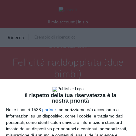
Il mio account
|
Inizio
Ricerca
Tutte le cartoline virtuali
Felicità raddoppiata (due
bimbi)
Il rispetto della tua riservatezza è la
nostra priorità
Noi e i nostri 1538
partner
memorizziamo e/o accediamo a
informazioni su un dispositivo, come i cookie, e trattiamo dati
personali, come identificatori univoci e informazioni standard
inviate da un dispositivo per annunci e contenuti personalizzati,
misurazione di annunci e contenuti, analisi dell'audience e