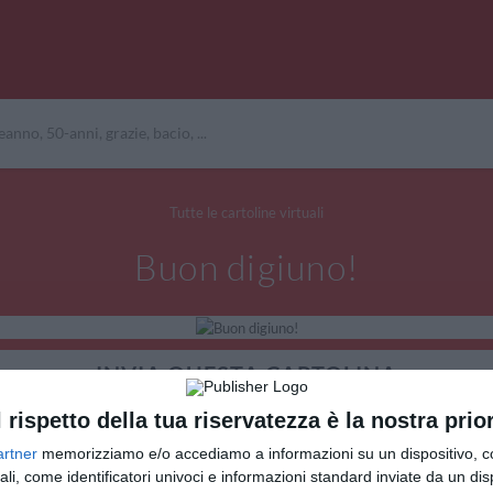
Tutte le cartoline virtuali
Buon digiuno!
INVIA QUESTA CARTOLINA
l rispetto della tua riservatezza è la nostra prior
via Email
(GRATUITO)
artner
memorizziamo e/o accediamo a informazioni su un dispositivo, c
ali, come identificatori univoci e informazioni standard inviate da un di
CONDIVIDI QUESTA CARTOLINA