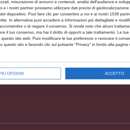
zzati, misurazione di annunci e contenuti, analisi dell'audience e svilupp
i e i nostri partner possiamo utilizzare dati precisi di geolocalizzazione 
Facebook, Twitter, WhatsApp, ...
del dispositivo. Puoi fare clic per consentire a noi e ai nostri 1538 partn
critte. In alternativa puoi accedere a informazioni più dettagliate e modif
acconsentire o di negare il consenso.
Si rende noto che alcuni trattamen
EDI ALTRE CARTOLINE DI QUESTE CATEGOR
e il tuo consenso, ma hai il diritto di opporti a tale trattamento. Le tue
 questo sito web. Puoi modificare le tue preferenze o revocare il conse
Cartoline Religiose
questo sito e facendo clic sul pulsante "Privacy" in fondo alla pagina
Feste Ebraiche
Cartoline Yom Kippur
PIÙ OPZIONI
ACCETTO