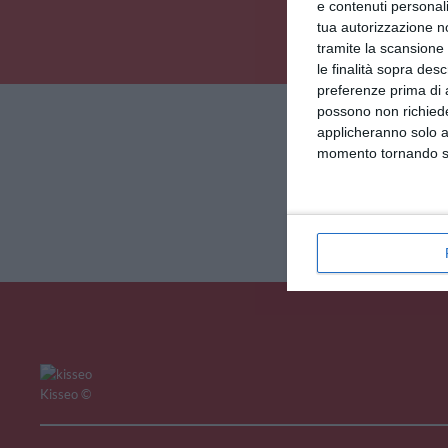
e contenuti personali
tua autorizzazione no
tramite la scansione 
le finalità sopra des
preferenze prima di 
V
possono non richieder
applicheranno solo a
momento tornando su 
Kisseo
©