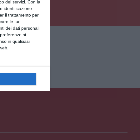
o dei servizi.
Con la
e identificazione
er il trattamento per
icare le tue
ti dei dati personali
IE
 preferenze si
nso in qualsiasi
 web.