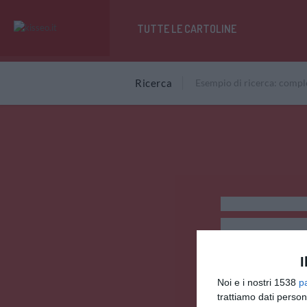
TUTTE LE CARTOLINE
Ricerca
I
Noi e i nostri 1538
p
trattiamo dati person