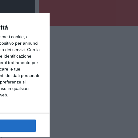
ità
ome i cookie, e
spositivo per annunci
o dei servizi.
Con la
e identificazione
er il trattamento per
icare le tue
ti dei dati personali
 preferenze si
nso in qualsiasi
 web.