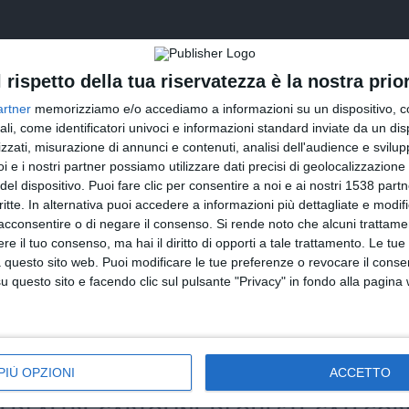
l rispetto della tua riservatezza è la nostra prior
artner
memorizziamo e/o accediamo a informazioni su un dispositivo, c
ali, come identificatori univoci e informazioni standard inviate da un di
zzati, misurazione di annunci e contenuti, analisi dell'audience e svilupp
i e i nostri partner possiamo utilizzare dati precisi di geolocalizzazione 
del dispositivo. Puoi fare clic per consentire a noi e ai nostri 1538 partn
critte. In alternativa puoi accedere a informazioni più dettagliate e modif
INVIA QUESTA CARTOLINA
acconsentire o di negare il consenso.
Si rende noto che alcuni trattamen
e il tuo consenso, ma hai il diritto di opporti a tale trattamento. Le tue
via Email
(GRATUITO)
 questo sito web. Puoi modificare le tue preferenze o revocare il conse
questo sito e facendo clic sul pulsante "Privacy" in fondo alla pagina
CONDIVIDI QUESTA CARTOLINA
Facebook, Twitter, WhatsApp, ...
PIÙ OPZIONI
ACCETTO