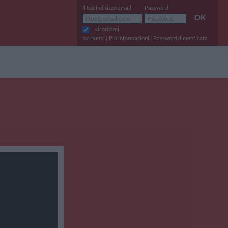
Il tuo indirizzo email
Password
OK
Ricordami
|
|
Iscriversi
Più informazioni
Password dimenticata