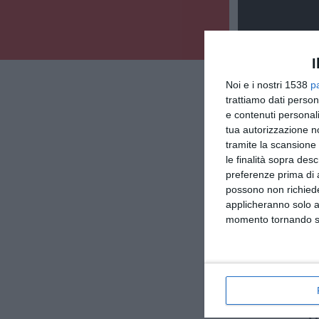
I
Noi e i nostri 1538
p
trattiamo dati person
e contenuti personali
tua autorizzazione no
tramite la scansione 
le finalità sopra des
preferenze prima di 
possono non richieder
applicheranno solo a
momento tornando su 