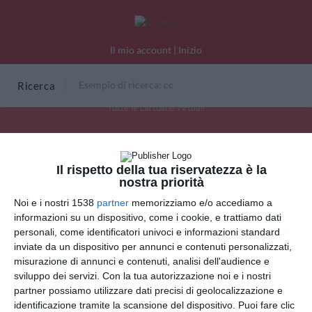
Il mio account
|
Inizio
Ricerca
Tutte le cartoline virtuali
Dadi per il Venerdì 13
Il rispetto della tua riservatezza è la
nostra priorità
Noi e i nostri 1538
partner
memorizziamo e/o accediamo a
INVIA QUESTA CARTOLINA
informazioni su un dispositivo, come i cookie, e trattiamo dati
personali, come identificatori univoci e informazioni standard
via Email
(GRATUITO)
inviate da un dispositivo per annunci e contenuti personalizzati,
misurazione di annunci e contenuti, analisi dell'audience e
sviluppo dei servizi.
Con la tua autorizzazione noi e i nostri
CONDIVIDI QUESTA
partner possiamo utilizzare dati precisi di geolocalizzazione e
CARTOLINA
identificazione tramite la scansione del dispositivo. Puoi fare clic