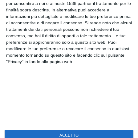
per consentire a noi e ai nostri 1538 partner il trattamento per le
finalità sopra descritte. In alternativa puoi accedere a
Facebook, Twitter, WhatsApp, ...
informazioni più dettagliate e modificare le tue preferenze prima
di acconsentire o di negare il consenso.
Si rende noto che alcuni
trattamenti dei dati personali possono non richiedere il tuo
VEDI ALTRE CARTOLINE DI
consenso, ma hai il diritto di opporti a tale trattamento. Le tue
QUESTE CATEGORIE
preferenze si applicheranno solo a questo sito web. Puoi
modificare le tue preferenze o revocare il consenso in qualsiasi
Cartoline Feste et Festività
momento tornando su questo sito e facendo clic sul pulsante
Cartoline Tradizioni Popolari
"Privacy" in fondo alla pagina web.
Cartoline Venerdì 17
Kisseo
©
ACCETTO