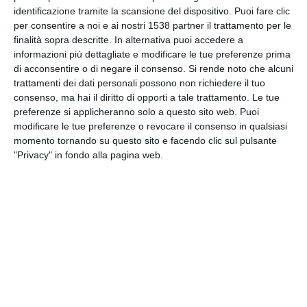
INVIA QUESTA CARTOLINA
identificazione tramite la scansione del dispositivo. Puoi fare clic
per consentire a noi e ai nostri 1538 partner il trattamento per le
finalità sopra descritte. In alternativa puoi accedere a
via Email
(GRATUITO)
informazioni più dettagliate e modificare le tue preferenze prima
di acconsentire o di negare il consenso.
Si rende noto che alcuni
trattamenti dei dati personali possono non richiedere il tuo
CONDIVIDI QUESTA
consenso, ma hai il diritto di opporti a tale trattamento. Le tue
CARTOLINA
preferenze si applicheranno solo a questo sito web. Puoi
modificare le tue preferenze o revocare il consenso in qualsiasi
momento tornando su questo sito e facendo clic sul pulsante
Facebook, Twitter, WhatsApp, ...
"Privacy" in fondo alla pagina web.
VEDI ALTRE CARTOLINE DI
QUESTE CATEGORIE
Cartoline Religiose
Feste Cristiane
Auguri di Buon Natale