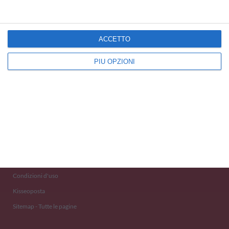
ACCETTO
PIÙ OPZIONI
Kisseo
©
Scopri anche:
free ecards
cartes de voeux
tarjetas virtuales
kostenlose Grußkarten
Newsletter
Eventi 2020
Aiuto e Contatto
Condizioni d'uso
Kisseoposta
Sitemap - Tutte le pagine