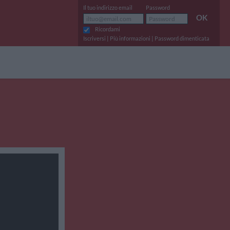
Il tuo indirizzo email
Password
OK
Ricordami
|
|
Iscriversi
Più informazioni
Password dimenticata