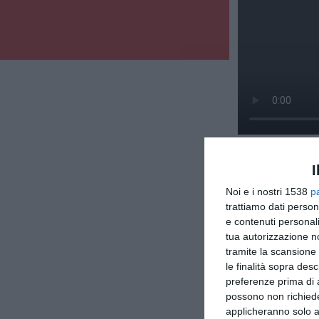
I
Noi e i nostri 1538
p
trattiamo dati person
e contenuti personali
tua autorizzazione no
tramite la scansione 
le finalità sopra des
preferenze prima di 
possono non richieder
applicheranno solo a