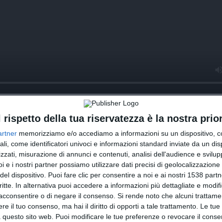
INVIA QUESTA CARTOLINA
l rispetto della tua riservatezza è la nostra prior
artner
memorizziamo e/o accediamo a informazioni su un dispositivo, c
via Email
(GRATUITO)
ali, come identificatori univoci e informazioni standard inviate da un di
zzati, misurazione di annunci e contenuti, analisi dell'audience e svilupp
CONDIVIDI QUESTA CARTOLINA
i e i nostri partner possiamo utilizzare dati precisi di geolocalizzazione 
del dispositivo. Puoi fare clic per consentire a noi e ai nostri 1538 partn
critte. In alternativa puoi accedere a informazioni più dettagliate e modif
Facebook, Twitter, WhatsApp, ...
acconsentire o di negare il consenso.
Si rende noto che alcuni trattamen
e il tuo consenso, ma hai il diritto di opporti a tale trattamento. Le tue
 questo sito web. Puoi modificare le tue preferenze o revocare il conse