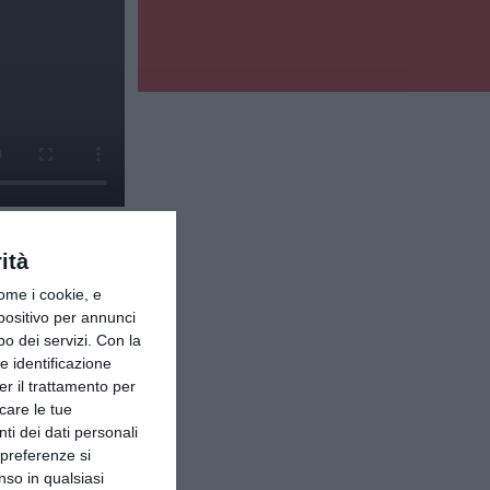
ità
ome i cookie, e
spositivo per annunci
o dei servizi.
Con la
e identificazione
er il trattamento per
icare le tue
ti dei dati personali
 preferenze si
nso in qualsiasi