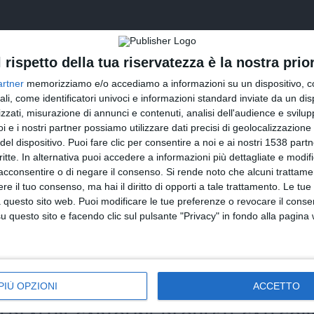
l rispetto della tua riservatezza è la nostra prior
artner
memorizziamo e/o accediamo a informazioni su un dispositivo, c
ali, come identificatori univoci e informazioni standard inviate da un di
zzati, misurazione di annunci e contenuti, analisi dell'audience e svilupp
i e i nostri partner possiamo utilizzare dati precisi di geolocalizzazione 
del dispositivo. Puoi fare clic per consentire a noi e ai nostri 1538 partn
critte. In alternativa puoi accedere a informazioni più dettagliate e modif
INVIA QUESTA CARTOLINA
acconsentire o di negare il consenso.
Si rende noto che alcuni trattamen
e il tuo consenso, ma hai il diritto di opporti a tale trattamento. Le tue
via Email
(GRATUITO)
 questo sito web. Puoi modificare le tue preferenze o revocare il conse
questo sito e facendo clic sul pulsante "Privacy" in fondo alla pagina
CONDIVIDI QUESTA CARTOLINA
Facebook, Twitter, WhatsApp, ...
PIÙ OPZIONI
ACCETTO