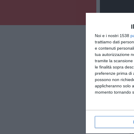
I
Noi e i nostri 1538
p
trattiamo dati person
e contenuti personali
tua autorizzazione no
tramite la scansione 
le finalità sopra des
preferenze prima di 
possono non richieder
applicheranno solo a
momento tornando su 