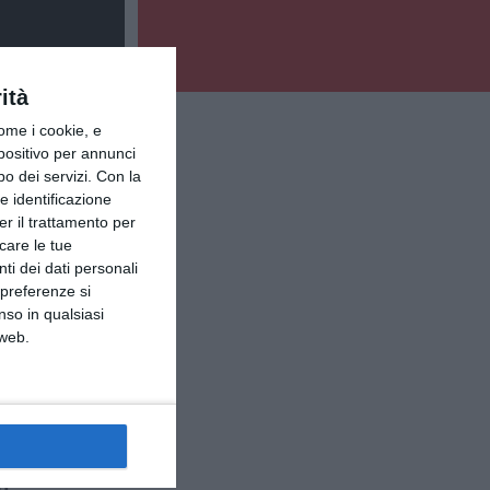
ità
ome i cookie, e
spositivo per annunci
o dei servizi.
Con la
e identificazione
er il trattamento per
icare le tue
ti dei dati personali
 preferenze si
nso in qualsiasi
 web.