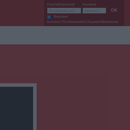
Il tuo indirizzo email
Password
OK
Ricordami
|
|
Iscriversi
Più informazioni
Password dimenticata