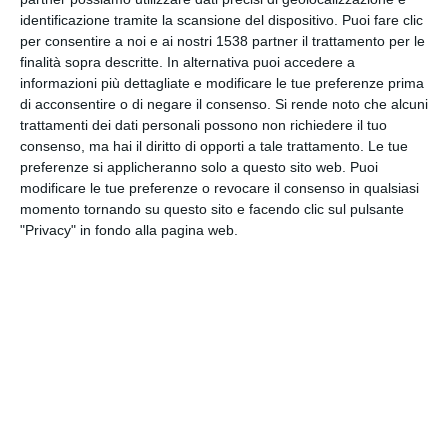
INVIA QUESTA CARTOLINA
identificazione tramite la scansione del dispositivo. Puoi fare clic
per consentire a noi e ai nostri 1538 partner il trattamento per le
finalità sopra descritte. In alternativa puoi accedere a
via Email
(GRATUITO)
informazioni più dettagliate e modificare le tue preferenze prima
di acconsentire o di negare il consenso.
Si rende noto che alcuni
CONDIVIDI QUESTA
trattamenti dei dati personali possono non richiedere il tuo
consenso, ma hai il diritto di opporti a tale trattamento. Le tue
CARTOLINA
preferenze si applicheranno solo a questo sito web. Puoi
modificare le tue preferenze o revocare il consenso in qualsiasi
Facebook, Twitter, WhatsApp, ...
momento tornando su questo sito e facendo clic sul pulsante
"Privacy" in fondo alla pagina web.
VEDI ALTRE CARTOLINE DI
QUESTE CATEGORIE
Cartoline Passatempo
Cartoline Stagioni
Cartoline Estate
Cartoline Buongiorno