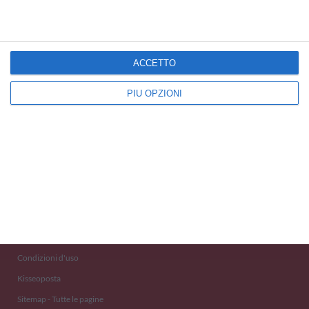
ACCETTO
PIÙ OPZIONI
Kisseo
©
Scopri anche:
free ecards
cartes de voeux
tarjetas virtuales
kostenlose Grußkarten
Newsletter
Eventi 2020
Aiuto e Contatto
Condizioni d'uso
Kisseoposta
Sitemap - Tutte le pagine