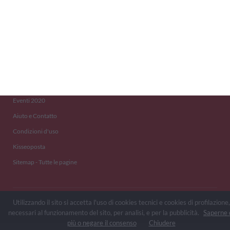
Kisseo
©
Scopri anche:
free ecards
cartes de voeux
tarjetas virtuales
kostenlose Grußkarten
Newsletter
Eventi 2020
Aiuto e Contatto
Condizioni d'uso
Kisseoposta
Sitemap - Tutte le pagine
Utilizzando il sito si accetta l'uso di cookies tecnici e cookies di profilazione,
necessari al funzionamento del sito, per analisi, e per la pubblicità.
Saperne 
più o negare il consenso
Chiudere