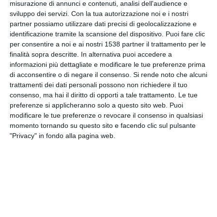
misurazione di annunci e contenuti, analisi dell'audience e
INVIA QUESTA CARTOLINA
sviluppo dei servizi.
Con la tua autorizzazione noi e i nostri
partner possiamo utilizzare dati precisi di geolocalizzazione e
identificazione tramite la scansione del dispositivo. Puoi fare clic
via Email
(GRATUITO)
per consentire a noi e ai nostri 1538 partner il trattamento per le
finalità sopra descritte. In alternativa puoi accedere a
CONDIVIDI QUESTA
informazioni più dettagliate e modificare le tue preferenze prima
CARTOLINA
di acconsentire o di negare il consenso.
Si rende noto che alcuni
trattamenti dei dati personali possono non richiedere il tuo
consenso, ma hai il diritto di opporti a tale trattamento. Le tue
Facebook, Twitter, WhatsApp, ...
preferenze si applicheranno solo a questo sito web. Puoi
modificare le tue preferenze o revocare il consenso in qualsiasi
momento tornando su questo sito e facendo clic sul pulsante
VEDI ALTRE CARTOLINE DI
"Privacy" in fondo alla pagina web.
QUESTE CATEGORIE
Cartoline Festa del Papà
Cartoline Festa della Mamma
Cartoline Festa dei Nonni
Cartoline Sentimenti