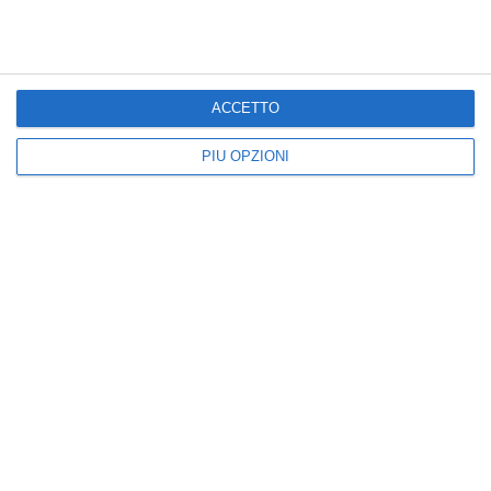
ACCETTO
PIÙ OPZIONI
Mi manchi