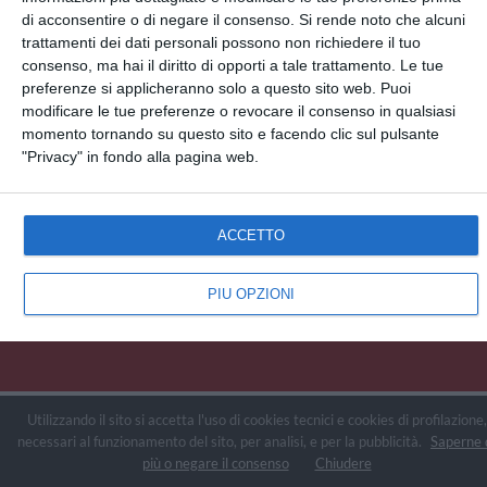
di acconsentire o di negare il consenso.
Si rende noto che alcuni
Scopri anche:
free ecards
cartes de voeux
tarjetas virtuales
kostenlose Grußkarten
trattamenti dei dati personali possono non richiedere il tuo
consenso, ma hai il diritto di opporti a tale trattamento. Le tue
Newsletter
preferenze si applicheranno solo a questo sito web. Puoi
Eventi 2020
modificare le tue preferenze o revocare il consenso in qualsiasi
momento tornando su questo sito e facendo clic sul pulsante
Aiuto e Contatto
"Privacy" in fondo alla pagina web.
Condizioni d'uso
Kisseoposta
ACCETTO
Sitemap - Tutte le pagine
PIÙ OPZIONI
Utilizzando il sito si accetta l'uso di cookies tecnici e cookies di profilazione,
necessari al funzionamento del sito, per analisi, e per la pubblicità.
Saperne 
più o negare il consenso
Chiudere