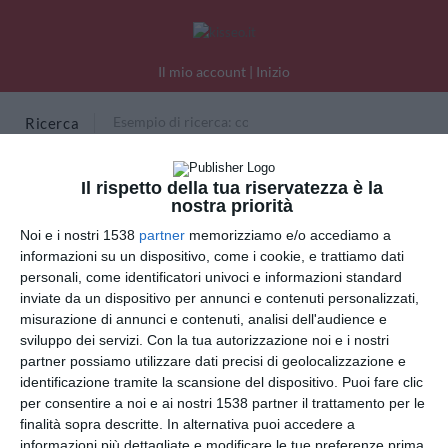
Il mio account
|
Inizio
Ricerca
Il rispetto della tua riservatezza è la
Cartoline Capodanno Cinese
nostra priorità
Noi e i nostri 1538
partner
memorizziamo e/o accediamo a
informazioni su un dispositivo, come i cookie, e trattiamo dati
personali, come identificatori univoci e informazioni standard
inviate da un dispositivo per annunci e contenuti personalizzati,
misurazione di annunci e contenuti, analisi dell'audience e
sviluppo dei servizi.
Con la tua autorizzazione noi e i nostri
partner possiamo utilizzare dati precisi di geolocalizzazione e
identificazione tramite la scansione del dispositivo. Puoi fare clic
per consentire a noi e ai nostri 1538 partner il trattamento per le
Kisseo
©
finalità sopra descritte. In alternativa puoi accedere a
informazioni più dettagliate e modificare le tue preferenze prima